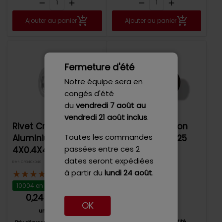
remove
add
remove
add
Ajouter au panier
Ajouter au panier
Fermeture d'été
Notre équipe sera en
congés d'été
du
vendredi 7 août
au
vendredi 21 août inclus
.
Rivet Creux
Rivet Creux Laiton
Toutes les commandes
Aluminium Forme B
Forme B 8X0.5X25
passées entre ces 2
4X0.4X4
dates seront expédiées
Réf: CRL80X250
Réf: CR340X040
à partir du
lundi 24 août
.
8 avis
8 avis
1094 en stock
10004 en stock
1,07 €
0,24 €
TTC
TTC
OK
unitaire
unitaire
Prix dégressifs par quantité