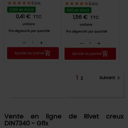
8 avis
8 avis
2280 en stock
640 en stock
0,41 €
1,56 €
TTC
TTC
unitaire
unitaire
Prix dégressifs par quantité
Prix dégressifs par quantité
remove
add
remove
add
Ajouter au panier
Ajouter au panier
1

Suivant
Affichage 1-18 de 23
2
article(s)
Retour en haut

Vente en ligne de Rivet creux
DIN7340 - Gfix