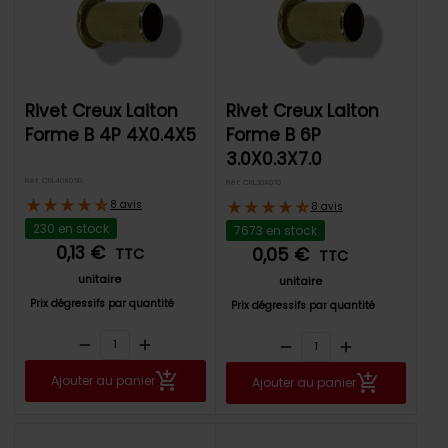
Rivet Creux Laiton
Rivet Creux Laiton
Forme B 4P 4X0.4X5
Forme B 6P
3.0X0.3X7.0
Réf: CRL40X050
Réf: CRL30X070
8 avis
8 avis
230 en stock
7673 en stock
0,13 €
0,05 €
TTC
TTC
unitaire
unitaire
Prix dégressifs par quantité
Prix dégressifs par quantité
remove
add
remove
add
Ajouter au panier
Ajouter au panier