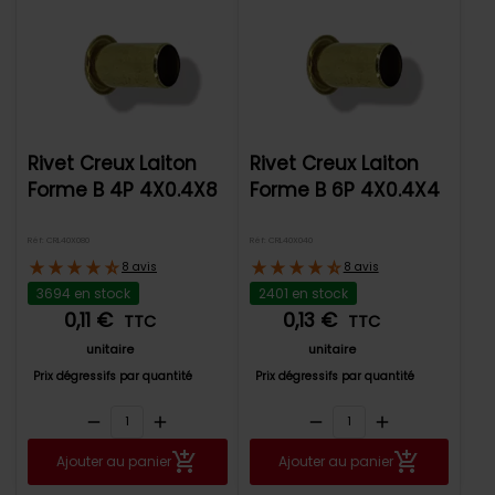
Rivet Creux Laiton
Rivet Creux Laiton
Forme B 4P 4X0.4X8
Forme B 6P 4X0.4X4
Réf: CRL40X080
Réf: CRL40X040
8 avis
8 avis
3694 en stock
2401 en stock
0,11 €
0,13 €
TTC
TTC
unitaire
unitaire
Prix dégressifs par quantité
Prix dégressifs par quantité
remove
add
remove
add
Ajouter au panier
Ajouter au panier