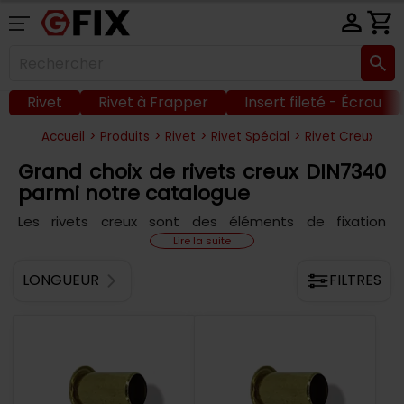
Rivet
Rivet à Frapper
Insert fileté - Écrou
Accueil
>
Produits
>
Rivet
>
Rivet Spécial
>
Rivet Creux
Grand choix de rivets creux DIN7340
parmi notre catalogue
Les rivets creux sont des éléments de fixation
polyvalents qui peuvent être utilisés dans de
Lire la suite
nombreuses applications industrielles, artisanales et
domestiques. Ils sont également connus sous le nom
LONGUEUR
FILTRES
de rivets tubulaires creux ou de rivets à tige fendue.