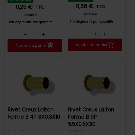
0,58 €
0,25 €
TTC
TTC
unitaire
unitaire
Prix dégressifs par quantité
Prix dégressifs par quantité
remove
add
remove
add
Ajouter au panier
Ajouter au panier
Rivet Creux Laiton
Rivet Creux Laiton
Forme B 4P 3X0.3X10
Forme B 9P
5.5X0.5X30
Réf: CRL30X100
Réf: CRL55X300