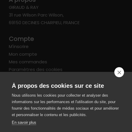
GIRAUD & RAY
31 rue Wilson Parc Wilson,
69150 DECINES CHARPIEU, FRANCE
Compte
M'inscrire
Mon compte
Mes commandes
Paramètres des cookies
Informations
À propos des cookies sur ce site
FAQ
Nous utilisons les cookies pour collecter et analyser des
Livraison et retours
informations sur les performances et l'utilisation du site, pour
CGV / Mentions légales
fournir des fonctionnalités de médias sociaux et pour améliorer
et personnaliser le contenu et les publicités.
Paiement sécurisé
En savoir plus
SIRET 49343220700022