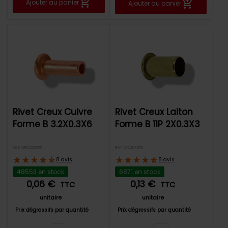
Ajouter au panier
Ajouter au panier
Rivet Creux Cuivre
Rivet Creux Laiton
Forme B 3.2X0.3X6
Forme B 11P 2X0.3X3
Réf: CRC32X060
Réf: CRL20X030
8 avis
8 avis
48553 en stock
6871 en stock
0,06 €
0,13 €
TTC
TTC
unitaire
unitaire
Prix dégressifs par quantité
Prix dégressifs par quantité