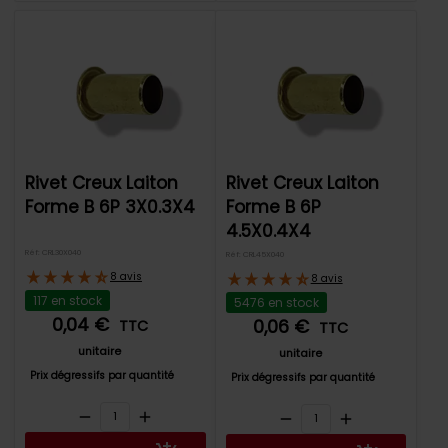
Rivet Creux Laiton
Rivet Creux Laiton
Forme B 6P 3X0.3X4
Forme B 6P
4.5X0.4X4
Réf: CRL30X040
Réf: CRL45X040
8 avis
8 avis
117 en stock
5476 en stock
0,04 €
0,06 €
TTC
TTC
unitaire
unitaire
Prix dégressifs par quantité
Prix dégressifs par quantité
remove
add
remove
add