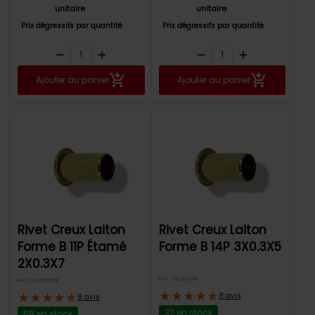
unitaire
unitaire
Prix dégressifs par quantité
Prix dégressifs par quantité
remove
add
remove
add
Ajouter au panier
Ajouter au panier
Rivet Creux Laiton
Rivet Creux Laiton
Forme B 11P Étamé
Forme B 14P 3X0.3X5
2X0.3X7
Réf: CRL30X050
Réf: CRL20X070E
8 avis
8 avis
32 en stock
69 en stock