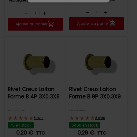
Prix dégressifs par quantité
remove
add
remove
add
Ajouter au panier
Ajouter au panier
Rivet Creux Laiton
Rivet Creux Laiton
Forme B 4P 3X0.3X8
Forme B 9P 3X0.3X9
Réf: CRL30X080
Réf: CRL30X090
8 avis
8 avis
75 en stock
6400 en stock
0,20 €
0,29 €
TTC
TTC