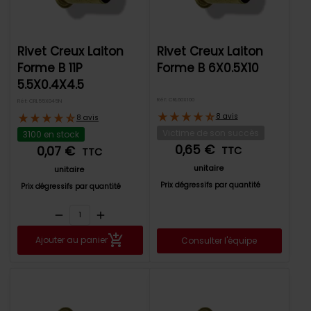
Rivet Creux Laiton
Rivet Creux Laiton
Forme B 11P
Forme B 6X0.5X10
5.5X0.4X4.5
Réf: CRL60X100
Réf: CRL55X045N
8 avis
8 avis
Victime de son succès
3100 en stock
0,65 €
0,07 €
TTC
TTC
unitaire
unitaire
Prix dégressifs par quantité
Prix dégressifs par quantité
remove
add
Ajouter au panier
Consulter l'équipe