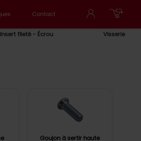
ques
Contact
Insert fileté - Écrou
Visserie
se
Goujon à sertir haute