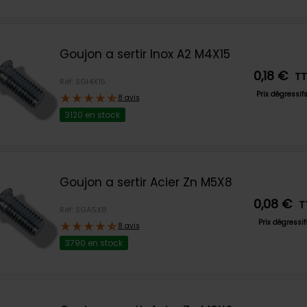
Goujon a sertir Inox A2 M4X15
0,18 €
T
Réf: SGI4X15
Prix dégressif
8 avis
3120 en stock
Goujon a sertir Acier Zn M5X8
0,08 €
T
Réf: SGA5X8
Prix dégressi
8 avis
3790 en stock