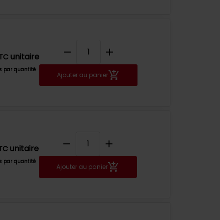
remove
add
unitaire
TC
fs par quantité
Ajouter au panier
remove
add
unitaire
TC
fs par quantité
Ajouter au panier