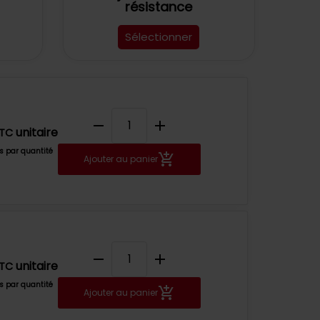
résistance
Sélectionner
remove
add
unitaire
TC
fs par quantité
Ajouter au panier
remove
add
unitaire
TC
fs par quantité
Ajouter au panier