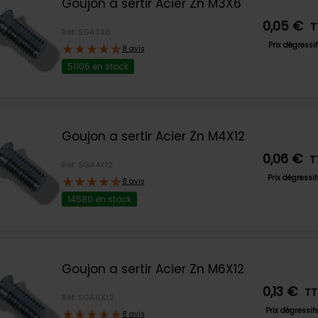
Goujon a sertir Acier Zn M3X6
0,05 €
T
Réf: SGA3X6
Prix dégressi
8 avis
51106 en stock
Goujon a sertir Acier Zn M4X12
0,06 €
T
Réf: SGA4X12
Prix dégressi
8 avis
14580 en stock
Goujon a sertir Acier Zn M6X12
0,13 €
T
Réf: SGA6X12
Prix dégressif
8 avis