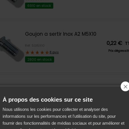
6910 en stock
Goujon a sertir Inox A2 M5X10
0,22 €
T
Réf: SGI5X10
Prix dégressi
8 avis
2800 en stock
Goujon a sertir Acier Zn M6X30
0,14 €
T
À propos des cookies sur ce site
Réf: SGA6X30
meture d'été
Prix dégressif
8 avis
e équipe sera en congés d'été du
vendredi 7 août
au vendre
Nous utilisons les cookies pour collecter et analyser des
2750 en stock
 inclus
.
informations sur les performances et l'utilisation du site, pour
fournir des fonctionnalités de médias sociaux et pour améliorer et
es les commandes passées entre ces 2 dates seront expé