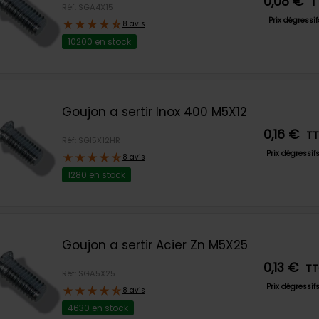
0,08 €
T
Réf: SGA4X15
Prix dégressi
8 avis
10200 en stock
Goujon a sertir Inox 400 M5X12
0,16 €
T
Réf: SGI5X12HR
Prix dégressif
8 avis
1280 en stock
Goujon a sertir Acier Zn M5X25
0,13 €
T
Réf: SGA5X25
Prix dégressif
8 avis
4630 en stock