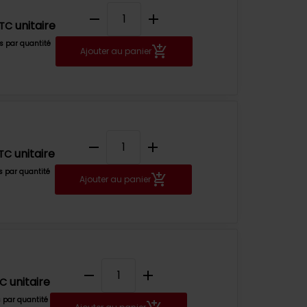
remove
add
unitaire
TC
fs par quantité
Ajouter au panier
remove
add
unitaire
TC
fs par quantité
Ajouter au panier
remove
add
unitaire
TC
s par quantité