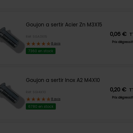
Goujon a sertir Acier Zn M3X15
0,06 €
T
Réf: SGA3X15
Prix dégressi
8 avis
7360 en stock
Goujon a sertir Inox A2 M4X10
0,20 €
T
Réf: SGI4X10
Prix dégressi
8 avis
6780 en stock