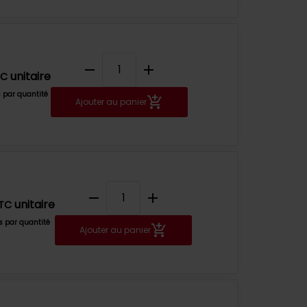
remove
add
unitaire
TC
s par quantité
Ajouter au panier
remove
add
unitaire
TC
fs par quantité
Ajouter au panier