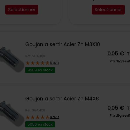
Sélectionner
Sélectionner
Goujon a sertir Acier Zn M3X10
0,05 €
T
Réf: SGA3X10
Prix dégressi
8 avis
9589 en stock
Goujon a sertir Acier Zn M4X8
0,05 €
T
Réf: SGA4X8
Prix dégressi
8 avis
5050 en stock