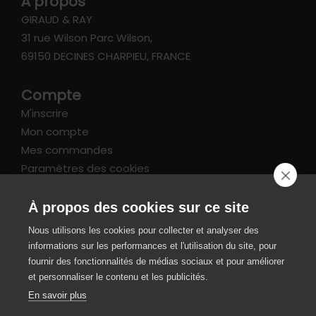
À propos
GIRAUD & RAY
31 rue Wilson Parc Wilson,
69150 DECINES CHARPIEU, FRANCE
Compte
M'inscrire
Mon compte
Mes commandes
Paramètres des cookies
Informations
À propos des cookies sur ce site
FAQ
Nous utilisons les cookies pour collecter et analyser des
Livraison et retours
informations sur les performances et l'utilisation du site, pour
CGV / Mentions légales
fournir des fonctionnalités de médias sociaux et pour améliorer
et personnaliser le contenu et les publicités.
Paiement sécurisé
En savoir plus
SIRET 49343220700022