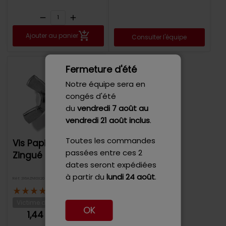
remove
add
Ajouter au panier
Consulter l'équipe
Fermeture d'été
Notre équipe sera en
congés d'été
du
vendredi 7 août
au
vendredi 21 août inclus
.
Toutes les commandes
Vis Papillon Acier
passées entre ces 2
Zingué M10x20
dates seront expédiées
à partir du
lundi 24 août
.
Réf: 316AZN10X20
8 avis
Victime de son succès
OK
1,44 €
TTC