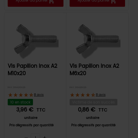
Ajouter au panier
Ajouter au panier
Vis Papillon Inox A2
Vis Papillon Inox A2
M10x20
M6x20
Réf: 316A210X20
Réf: 316A26X20
8 avis
8 avis
10 en stock
Victime de son succès
3,96 €
0,86 €
TTC
TTC
unitaire
unitaire
Prix dégressifs par quantité
Prix dégressifs par quantité
remove
add