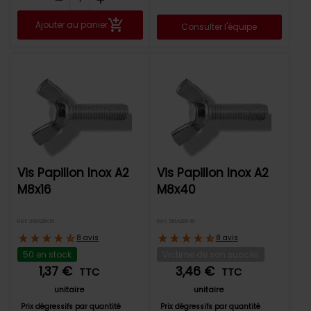
Ajouter au panier
Consulter l'équipe
Vis Papillon Inox A2
Vis Papillon Inox A2
M8x16
M8x40
Réf: 316A28X16
Réf: 316A28X40
8 avis
8 avis
50 en stock
Victime de son succès
1,37 €
3,46 €
TTC
TTC
unitaire
unitaire
Prix dégressifs par quantité
Prix dégressifs par quantité