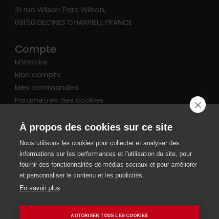
31 rue Wilson Parc Wilson,
69150 DECINES CHARPIEU, FRANCE
Compte
M'inscrire
Mon compte
Mes commandes
Paramètres des cookies
Informations
À propos des cookies sur ce site
FAQ
Nous utilisons les cookies pour collecter et analyser des
Livraison et retours
informations sur les performances et l'utilisation du site, pour
CGV / Mentions légales
fournir des fonctionnalités de médias sociaux et pour améliorer
et personnaliser le contenu et les publicités.
Paiement sécurisé
En savoir plus
SIRET 49343220700022
AUTORISER TOUS LES COOKIES