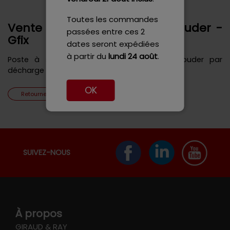
Toutes les commandes
Vente en ligne de poste à souder -
passées entre ces 2
Gfix
dates seront expédiées
à partir du
lundi 24 août
.
Poste à souder automatiques, poste à souder par
décharge de condensateurs
OK
Retourner aux produits
SUIVEZ-NOUS
À propos
GIRAUD & RAY