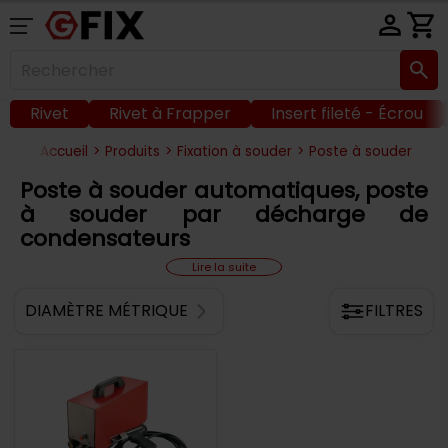
Rivet
Rivet à Frapper
Insert fileté - Écrou
Accueil
>
Produits
>
Fixation à souder
>
Poste à souder
Poste à souder automatiques, poste
à souder par décharge de
condensateurs
Lire la suite
DIAMÈTRE MÉTRIQUE
FILTRES