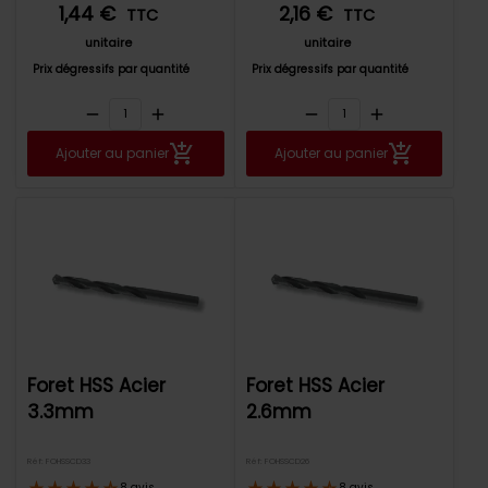
1,44 €
2,16 €
TTC
TTC
unitaire
unitaire
Prix dégressifs par quantité
Prix dégressifs par quantité
remove
add
remove
add
Ajouter au panier
Ajouter au panier
Foret HSS Acier
Foret HSS Acier
3.3mm
2.6mm
Réf: FOHSSCD33
Réf: FOHSSCD26
8 avis
8 avis