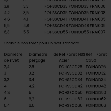
3,9
3,3
FOHSSCD33
FOINOD33
FRAI008
4,2
3,5
FOHSSCD35
FOINOD35
FRAI008
4,8
4,1
FOHSSCD41
FOINOD41
FRAI005
5,5
4,8
FOHSSCD48
FOINOD48
FRAI005
6,3
5,5
FOHSSCD55
FOINOD55
FRAI007
Choisir le bon foret pour un rivet standard
Diamètre
Diamètre de
Réf Foret HSS
Réf Foret
de rivet
perçage
Acier
Co5%
2,4
2,6
FOHSSCD26
FOINOD26
3
3,2
FOHSSCD32
FOINOD32
3,2
3,4
FOHSSCD34
FOINOD34
4
4,2
FOHSSCD42
FOINOD42
4,8
5
FOHSSCD50
FOINOD50
6
6,2
FOHSSCD62
FOINOD62
6,4
6,6
FOHSSCD66
FOINOD66