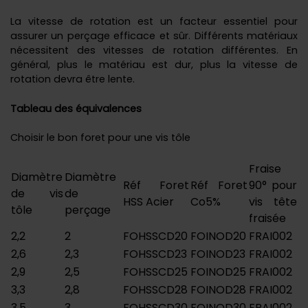
La vitesse de rotation est un facteur essentiel pour
assurer un perçage efficace et sûr. Différents matériaux
nécessitent des vitesses de rotation différentes. En
général, plus le matériau est dur, plus la vitesse de
rotation devra être lente.
Tableau des équivalences
Choisir le bon foret pour une vis tôle
Fraise
Diamètre
Diamètre
Réf Foret
Réf Foret
90° pour
de vis
de
HSS Acier
Co5%
vis tête
tôle
perçage
fraisée
2,2
2
FOHSSCD20
FOINOD20
FRAI002
2,6
2,3
FOHSSCD23
FOINOD23
FRAI002
2,9
2,5
FOHSSCD25
FOINOD25
FRAI002
3,3
2,8
FOHSSCD28
FOINOD28
FRAI002
3,5
3
FOHSSCD30
FOINOD30
FRAI002