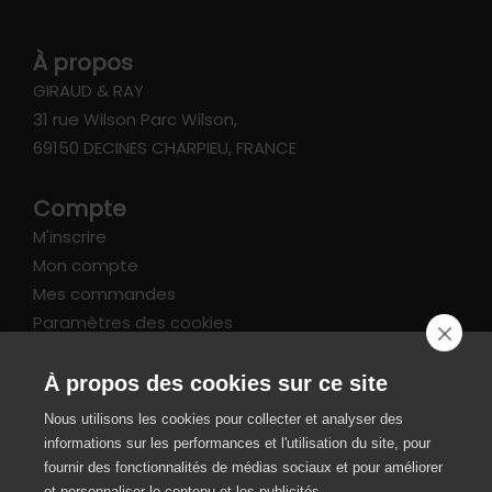
À propos
GIRAUD & RAY
31 rue Wilson Parc Wilson,
69150 DECINES CHARPIEU, FRANCE
Compte
M'inscrire
Mon compte
Mes commandes
Paramètres des cookies
Informations
À propos des cookies sur ce site
FAQ
Nous utilisons les cookies pour collecter et analyser des
Livraison et retours
informations sur les performances et l'utilisation du site, pour
CGV / Mentions légales
fournir des fonctionnalités de médias sociaux et pour améliorer
et personnaliser le contenu et les publicités.