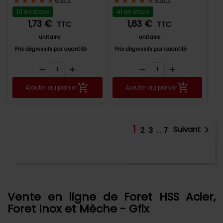
10 en stock
41 en stock
1,73 €
1,63 €
TTC
TTC
unitaire
unitaire
Prix dégressifs par quantité
Prix dégressifs par quantité
remove
add
remove
add
Ajouter au panier
Ajouter au panier
1

Suivant
Affichage 1-18 de 116
2
3
…
7
article(s)
Retour en haut

Vente en ligne de Foret HSS Acier,
Foret Inox et Mèche - Gfix