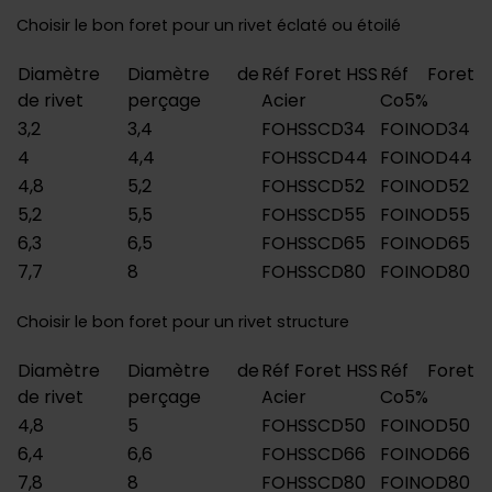
Choisir le bon foret pour un rivet éclaté ou étoilé
Diamètre
Diamètre de
Réf Foret HSS
Réf Foret
de rivet
perçage
Acier
Co5%
3,2
3,4
FOHSSCD34
FOINOD34
4
4,4
FOHSSCD44
FOINOD44
4,8
5,2
FOHSSCD52
FOINOD52
5,2
5,5
FOHSSCD55
FOINOD55
6,3
6,5
FOHSSCD65
FOINOD65
7,7
8
FOHSSCD80
FOINOD80
Choisir le bon foret pour un rivet structure
Diamètre
Diamètre de
Réf Foret HSS
Réf Foret
de rivet
perçage
Acier
Co5%
4,8
5
FOHSSCD50
FOINOD50
6,4
6,6
FOHSSCD66
FOINOD66
7,8
8
FOHSSCD80
FOINOD80