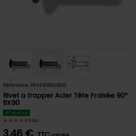
Référence: RPAF9080X900
Rivet a frapper Acier Tête Fraisée 90°
8X90
157 en stock
8 avis
3,46 €
TTC
unitaire