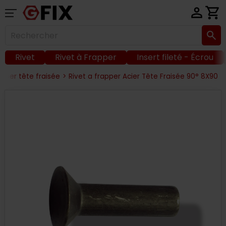
Rivet
Rivet à Frapper
Insert fileté - Écrou
apper tête fraisée
>
Rivet a frapper Acier Tête Fraisée 90° 8X90