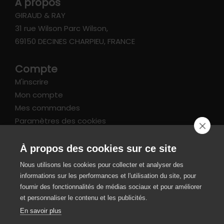
À propos
GIRAUD & RAY
31 rue Wilson Parc Wilson,
69150 DECINES CHARPIEU, FRANCE
Compte
M'inscrire
Mon compte
Mes commandes
Paramètres des cookies
Informations
À propos des cookies sur ce site
FAQ
Nous utilisons les cookies pour collecter et analyser des
Livraison et retours
informations sur les performances et l'utilisation du site, pour
CGV / Mentions légales
fournir des fonctionnalités de médias sociaux et pour améliorer
et personnaliser le contenu et les publicités.
Paiement sécurisé
En savoir plus
SIRET 49343220700022