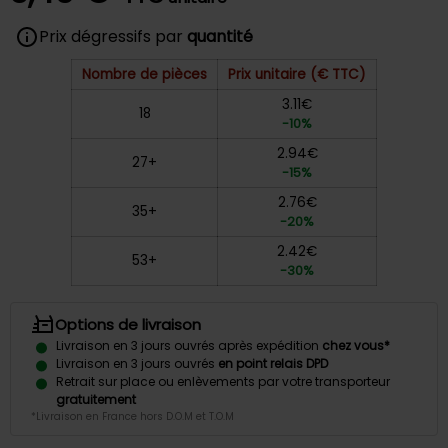
Prix dégressifs par
quantité
Nombre de pièces
Prix unitaire (€ TTC)
3.11€
18
-10%
2.94€
27+
-15%
2.76€
35+
-20%
2.42€
53+
-30%
Options de livraison
Livraison en 3 jours ouvrés après expédition
chez vous*
Livraison en 3 jours ouvrés
en point relais DPD
Retrait sur place ou enlèvements par votre transporteur
gratuitement
*Livraison en France hors D.O.M et T.O.M