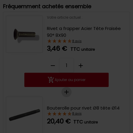
Fréquemment achetés ensemble
Votre article actuel :
Rivet a frapper Acier Tête Fraisée
90° 8X90
8 avis
3,46 €
TTC
unitaire
remove
add
Ajouter au panier
Bouterolle pour rivet Ø8 tête Ø14
8 avis
20,40 €
TTC
unitaire