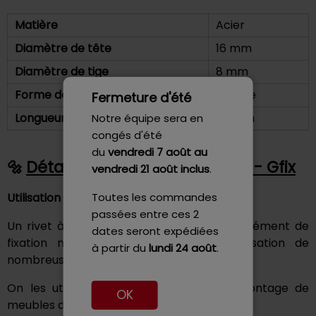
Matière
Acier
Diamètre de tête
16 mm
Diamètre de tige
8 mm
Forme de la tête
Fraisée
Fermeture d'été
Longueur
90 mm
Notre équipe sera en
congés d'été
du
vendredi 7 août
au
Détails - Rivet Plein 90° 8X90 - Gfix
vendredi 21 août inclus
.
Toutes les commandes
Utilisation
passées entre ces 2
Un rivet à frapper à tête fraisée est un élément de
dates seront expédiées
fixation mécanique qui permet la réalisation de
à partir du
lundi 24 août
.
nombreuses applications
On les utilise dans la construction, le montage de
OK
meubles design, l'architecture etc.