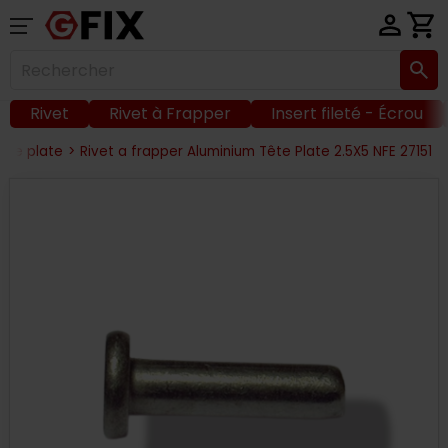
Rivet
Rivet à Frapper
Insert fileté - Écrou
tête plate
>
Rivet a frapper Aluminium Tête Plate 2.5X5 NFE 27151