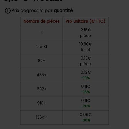
Prix dégressifs par
quantité
Nombre de pièces
Prix unitaire (€ TTC)
2.16€
1
pièce
10.80€
2 à 81
le lot
0.13€
82+
pièce
0.12€
455+
-10%
0.11€
682+
-15%
0.11€
910+
-20%
0.09€
1364+
-30%