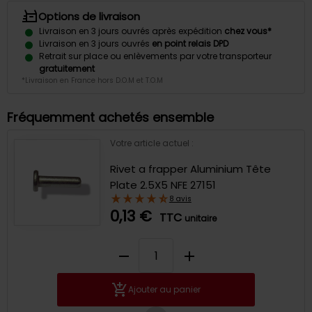
Options de livraison
Livraison en 3 jours ouvrés après expédition
chez vous*
Livraison en 3 jours ouvrés
en point relais DPD
Retrait sur place ou enlèvements par votre transporteur
gratuitement
*Livraison en France hors D.O.M et T.O.M
Fréquemment achetés ensemble
Votre article actuel :
Rivet a frapper Aluminium Tête
Plate 2.5X5 NFE 27151
8 avis
0,13 €
TTC
unitaire
remove
add
Ajouter au panier