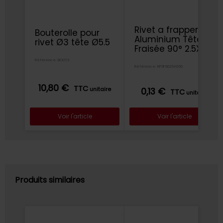
Rivet a frapper
Bouterolle pour
Aluminium Tête
rivet Ø3 tête Ø5.5
Fraisée 90° 2.5X5
Référence: BOUT3
Référence: RP3F9025X050
10,80 €
TTC
unitaire
0,13 €
TTC
unitaire
Voir l'article
Voir l'article
Produits similaires