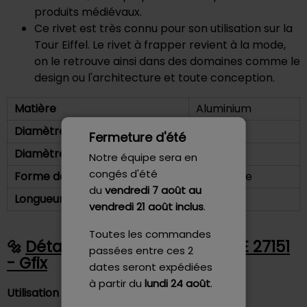
produits médiévaux.
Ce rivet est très connu pour son utilisation sur la
Tour Eiffel. Le rivet à frapper revient à la mode,
on le retrouve ainsi dans des domaines comme le
design ou l'architecture et toute conception.
Matière
Aluminium
Diamètre de tête
5 mm
Fermeture d'été
Diamètre de tige
2.50 mm
Notre équipe sera en
congés d'été
Forme de la tête
Tête Plate
du
vendredi 7 août
au
Longueur sous tête
5 mm
vendredi 21 août inclus
.
Toutes les commandes
Détails - Rivet Plein 2.5X5 NFE 27151
passées entre ces 2
- Gfix
dates seront expédiées
à partir du
lundi 24 août
.
Utilisation