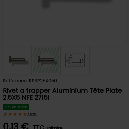
Référence: RP3P25X050
Rivet a frapper Aluminium Tête Plate
2.5X5 NFE 27151
272 en stock
8 avis
0,13 €
TTC
unitaire