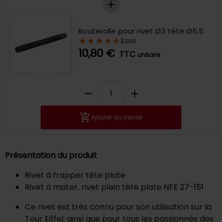
Bouterolle pour rivet Ø3 tête Ø5.5
8 avis
10,80 €
TTC
unitaire
remove
add
Ajouter au panier
Présentation du produit
Rivet à frapper tête plate
Rivet à mater, rivet plein tête plate NFE 27-151
Ce rivet est très connu pour son utilisation sur la
Tour Eiffel, ainsi que pour tous les passionnés des