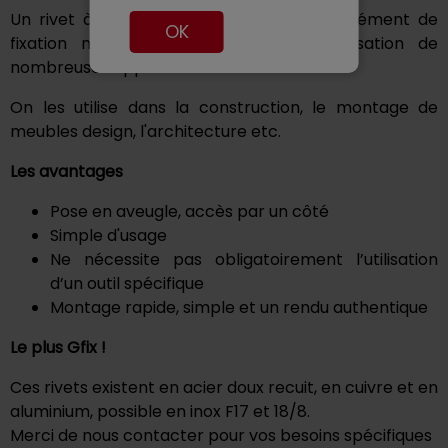
Un rivet à frapper à tête plate est un élément de
OK
fixation mécanique qui permet la réalisation de
nombreuses applications
On les utilise dans la construction, le montage de
meubles design, l'architecture etc.
Les avantages
Pose en aveugle, accès par un côté
Simple d'usage
Ne nécessite pas obligatoirement l’utilisation
d’un outil spécifique
Montage rapide, simple et un rendu authentique
Le plus Gfix !
Ces rivets existent en acier doux recuit, en cuivre et en
aluminium, possible en inox F17 et 18/8.
Merci de nous contacter pour vos besoins spécifiques