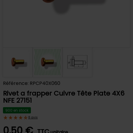
Référence: RPCP40X060
Rivet a frapper Cuivre Tête Plate 4X6
NFE 27151
900 en stock
8 avis
0,50 €
TTC
unitaire