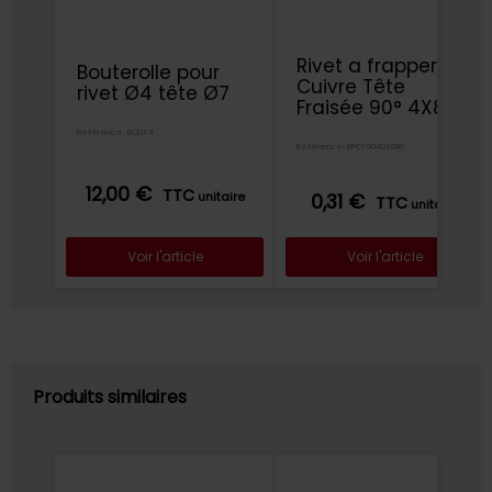
Rivet a frapper
Bouterolle pour
Cuivre Tête
rivet Ø4 tête Ø7
Fraisée 90° 4X8
Référence: BOUT4
Référence: RPCF9040X080
12,00 €
TTC
unitaire
0,31 €
TTC
unitaire
Voir l'article
Voir l'article
Produits similaires