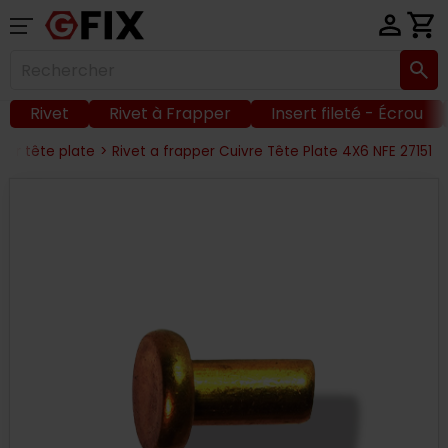
Rivet
Rivet à Frapper
Insert fileté - Écrou
per tête plate
>
Rivet a frapper Cuivre Tête Plate 4X6 NFE 27151