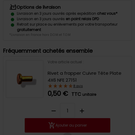
Options de livraison
Livraison en 3 jours ouvrés après expédition
chez vous*
Livraison en 3 jours ouvrés
en point relais DPD
Retrait sur place ou enlèvements par votre transporteur
gratuitement
*Livraison en France hors D.O.M et T.O.M
Fréquemment achetés ensemble
Votre article actuel :
Rivet a frapper Cuivre Tête Plate
4X6 NFE 27151
8 avis
0,50 €
TTC
unitaire
remove
add
Ajouter au panier