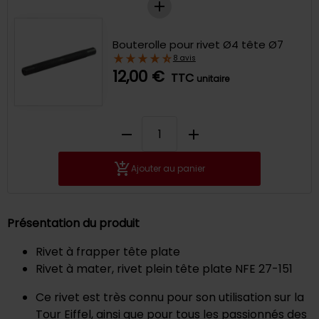
Bouterolle pour rivet Ø4 tête Ø7
8 avis
12,00 €
TTC
unitaire
remove
add
Ajouter au panier
Présentation du produit
Rivet à frapper tête plate
Rivet à mater, rivet plein tête plate NFE 27-151
Ce rivet est très connu pour son utilisation sur la
Tour Eiffel, ainsi que pour tous les passionnés des