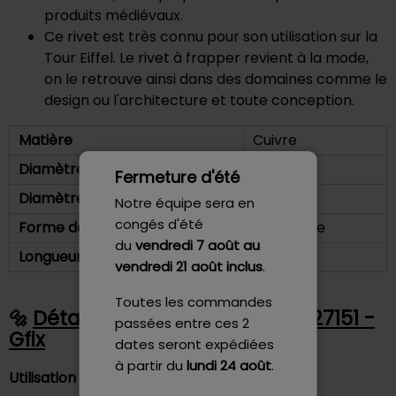
produits médiévaux.
Ce rivet est très connu pour son utilisation sur la
Tour Eiffel. Le rivet à frapper revient à la mode,
on le retrouve ainsi dans des domaines comme le
design ou l'architecture et toute conception.
Matière
Cuivre
Diamètre de tête
8 mm
Fermeture d'été
Diamètre de tige
4 mm
Notre équipe sera en
congés d'été
Forme de la tête
Tête Plate
du
vendredi 7 août
au
Longueur sous tête
6 mm
vendredi 21 août inclus
.
Toutes les commandes
Détails - Rivet Plein 4X6 NFE 27151 -
passées entre ces 2
Gfix
dates seront expédiées
à partir du
lundi 24 août
.
Utilisation