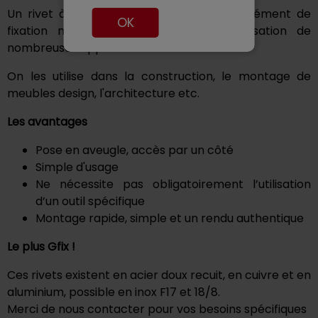
Un rivet à frapper à tête plate est un élément de
OK
fixation mécanique qui permet la réalisation de
nombreuses applications
On les utilise dans la construction, le montage de
meubles design, l'architecture etc.
Les avantages
Pose en aveugle, accès par un côté
Simple d'usage
Ne nécessite pas obligatoirement l’utilisation
d’un outil spécifique
Montage rapide, simple et un rendu authentique
Le plus Gfix !
Ces rivets existent en acier doux recuit, en cuivre et en
aluminium, possible en inox F17 et 18/8.
Merci de nous contacter pour vos besoins spécifiques