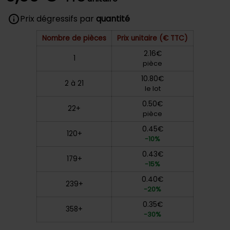
Prix dégressifs par
quantité
Nombre de pièces
Prix unitaire (€ TTC)
2.16€
1
pièce
10.80€
2 à 21
le lot
0.50€
22+
pièce
0.45€
120+
-10%
0.43€
179+
-15%
0.40€
239+
-20%
0.35€
358+
-30%