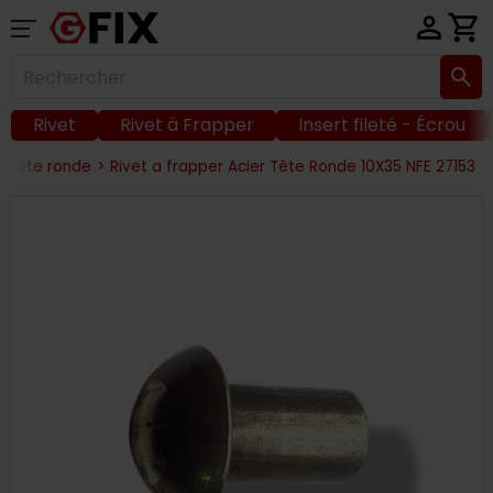
Rivet
Rivet à Frapper
Insert fileté - Écrou
r tête ronde
>
Rivet a frapper Acier Tête Ronde 10X35 NFE 27153