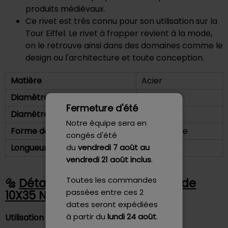
produits médiévaux.
Ce rivet est très connu pour son utilisation sur la
Tour Eiffel. Le rivet à frapper revient à la mode,
on le retrouve ainsi dans des domaines comme le
design ou l'architecture et toute conception.
Matière
Acier
Diamètre de tête
17 mm
Fermeture d'été
Diamètre de tige
10 mm
Notre équipe sera en
Forme de la tête
Tête Ronde
congés d'été
du
vendredi 7 août
au
Longueur sous tête
35 mm
vendredi 21 août inclus
.
Toutes les commandes
Détails - Rivet Plein Tête Ronde
passées entre ces 2
10X35 NFE 27153 - Gfix
dates seront expédiées
à partir du
lundi 24 août
.
Utilisation