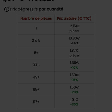
Prix dégressifs par
quantité
Nombre de pièces
Prix unitaire (€ TTC)
2.16€
1
pièce
10.80€
2 à 5
le lot
1.87€
6+
pièce
1.68€
33+
-10%
1.59€
49+
-15%
1.50€
65+
-20%
1.31€
97+
-30%