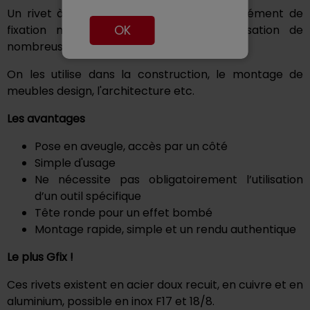
Un rivet à frapper à tête ronde est un élément de
OK
fixation mécanique qui permet la réalisation de
nombreuses applications
On les utilise dans la construction, le montage de
meubles design, l'architecture etc.
Les avantages
Pose en aveugle, accès par un côté
Simple d'usage
Ne nécessite pas obligatoirement l’utilisation
d’un outil spécifique
Tête ronde pour un effet bombé
Montage rapide, simple et un rendu authentique
Le plus Gfix !
Ces rivets existent en acier doux recuit, en cuivre et en
aluminium, possible en inox F17 et 18/8.