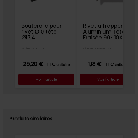
Bouterolle pour
Rivet a frapper
rivet Ø10 tête
Aluminium Tête
Ø17.4
Fraisée 90° 10X30
NFE 27154
Référence: BOUT10
Référence: RP3F90100X300
25,20 €
1,18 €
TTC
TTC
unitaire
unitaire
Voir l'article
Voir l'article
Produits similaires