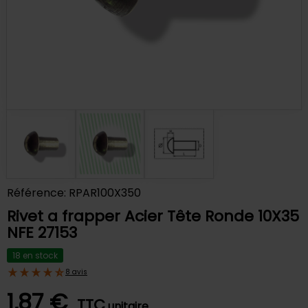
Référence: RPAR100X350
Rivet a frapper Acier Tête Ronde 10X35
NFE 27153
18 en stock
8 avis
1,87 €
TTC
unitaire