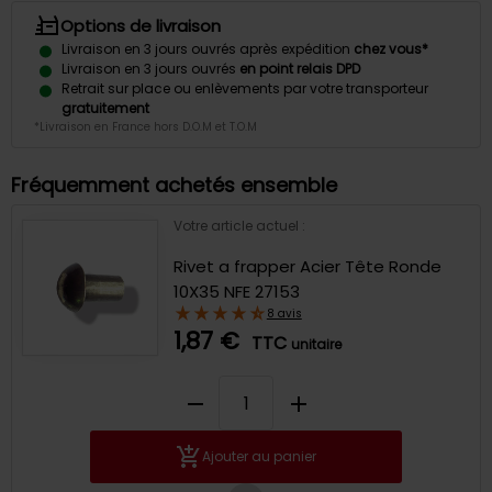
Options de livraison
Livraison en 3 jours ouvrés après expédition
chez vous*
Livraison en 3 jours ouvrés
en point relais DPD
Retrait sur place ou enlèvements par votre transporteur
gratuitement
*Livraison en France hors D.O.M et T.O.M
Fréquemment achetés ensemble
Votre article actuel :
Rivet a frapper Acier Tête Ronde
10X35 NFE 27153
8 avis
1,87 €
TTC
unitaire
remove
add
Ajouter au panier