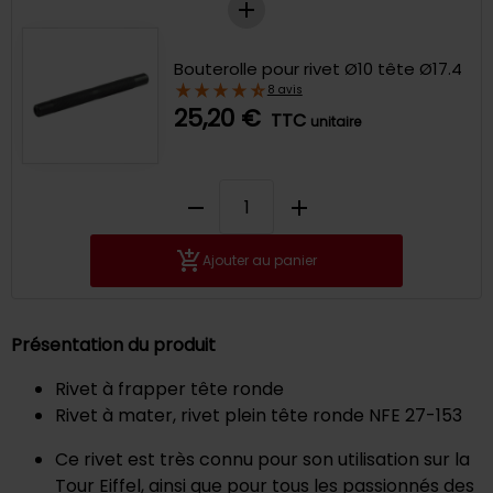
Bouterolle pour rivet Ø10 tête Ø17.4
8 avis
25,20 €
TTC
unitaire
remove
add
Ajouter au panier
Présentation du produit
Rivet à frapper tête ronde
Rivet à mater, rivet plein tête ronde NFE 27-153
Ce rivet est très connu pour son utilisation sur la
Tour Eiffel, ainsi que pour tous les passionnés des