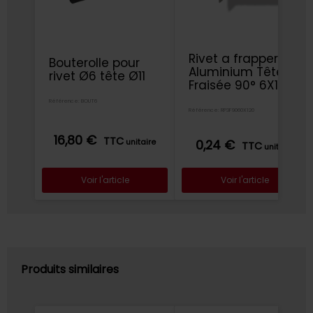
Rivet a frapper
Bouterolle pour
Aluminium Tête
rivet Ø6 tête Ø11
Fraisée 90° 6X12
Référence: BOUT6
Référence: RP3F9060X120
16,80 €
TTC
unitaire
0,24 €
TTC
unitaire
Voir l'article
Voir l'article
Produits similaires