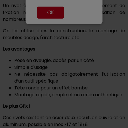
Un rivet à frapper à tête ronde est un élément de
OK
fixation mécanique qui permet la réalisation de
nombreuses applications
On les utilise dans la construction, le montage de
meubles design, l'architecture etc.
Les avantages
Pose en aveugle, accès par un côté
Simple d'usage
Ne nécessite pas obligatoirement l’utilisation
d’un outil spécifique
Tête ronde pour un effet bombé
Montage rapide, simple et un rendu authentique
Le plus Gfix !
Ces rivets existent en acier doux recuit, en cuivre et en
aluminium, possible en inox F17 et 18/8.