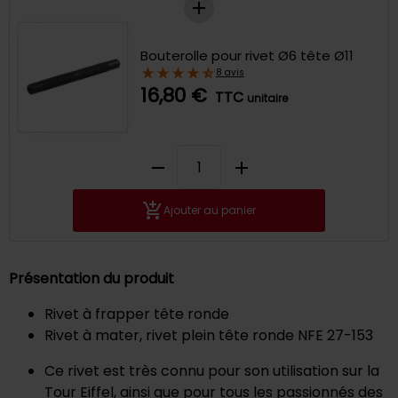
Bouterolle pour rivet Ø6 tête Ø11
8 avis
16,80 €
TTC
unitaire
remove
add
Ajouter au panier
Présentation du produit
Rivet à frapper tête ronde
Rivet à mater, rivet plein tête ronde NFE 27-153
Ce rivet est très connu pour son utilisation sur la
Tour Eiffel, ainsi que pour tous les passionnés des