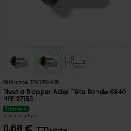
Référence: RPAR60X400
Rivet a frapper Acier Tête Ronde 6X40
NFE 27153
701 en stock
8 avis
0,68 €
TTC
unitaire