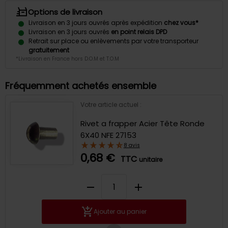
Options de livraison
Livraison en 3 jours ouvrés après expédition
chez vous*
Livraison en 3 jours ouvrés
en point relais DPD
Retrait sur place ou enlèvements par votre transporteur
gratuitement
*Livraison en France hors D.O.M et T.O.M
Fréquemment achetés ensemble
Votre article actuel :
Rivet a frapper Acier Tête Ronde
6X40 NFE 27153
8 avis
0,68 €
TTC
unitaire
remove
add
Ajouter au panier