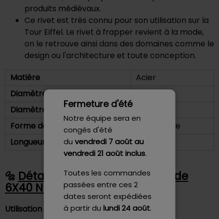
produits médiévaux.
Ce rivet est très connu pour son utilisation sur la
Tour Eiffel. Le rivet à frapper revient à la mode,
on le retrouve ainsi dans des domaines comme le
design ou l'architecture et toute conception.
Matière
Acier
Diamètre de tête
11 mm
Fermeture d'été
Diamètre de tige
6 mm
Notre équipe sera en
Forme de la tête
Tête Ronde
congés d'été
du
vendredi 7 août
au
Longueur sous tête
40 mm
vendredi 21 août inclus
.
Toutes les commandes
Détails - Rivet Plein Tête Ronde
passées entre ces 2
6X40 NFE 27153 - Gfix
dates seront expédiées
à partir du
lundi 24 août
.
Utilisation