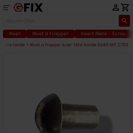
Rivet
Rivet à Frapper
Insert fileté - Écrou
er tête ronde
>
Rivet a frapper Acier Tête Ronde 6X40 NFE 27153