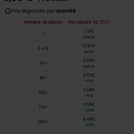
Prix dégressifs par
quantité
Nombre de pièces
Prix unitaire (€ TTC)
2.16€
1
pièce
10.80€
2 à 15
le lot
0.68€
16+
pièce
0.62€
88+
-10%
0.58€
132+
-15%
0.55€
176+
-20%
0.48€
264+
-30%