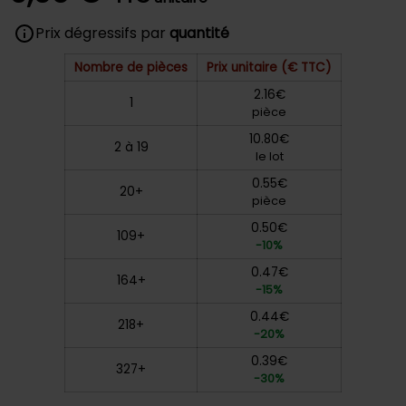
Prix dégressifs par
quantité
Nombre de pièces
Prix unitaire (€ TTC)
2.16€
1
pièce
10.80€
2 à 19
le lot
0.55€
20+
pièce
0.50€
109+
-10%
0.47€
164+
-15%
0.44€
218+
-20%
0.39€
327+
-30%