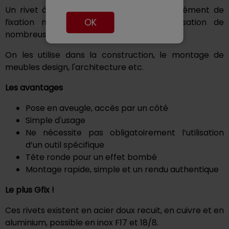
Un rivet à frapper à tête ronde est un élément de
OK
fixation mécanique qui permet la réalisation de
nombreuses applications
On les utilise dans la construction, le montage de
meubles design, l'architecture etc.
Les avantages
Pose en aveugle, accès par un côté
Simple d'usage
Ne nécessite pas obligatoirement l’utilisation
d’un outil spécifique
Tête ronde pour un effet bombé
Montage rapide, simple et un rendu authentique
Le plus Gfix !
Ces rivets existent en acier doux recuit, en cuivre et en
aluminium, possible en inox F17 et 18/8.