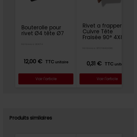
Rivet a frapper
Bouterolle pour
Cuivre Tête
rivet Ø4 tête Ø7
Fraisée 90° 4X8
Référence: BOUT4
Référence: RPCF9040X080
12,00 €
TTC
unitaire
0,31 €
TTC
unitaire
Voir l'article
Voir l'article
Produits similaires