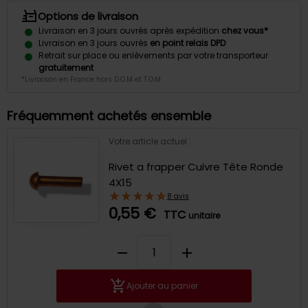
Options de livraison
Livraison en 3 jours ouvrés après expédition
chez vous*
Livraison en 3 jours ouvrés
en point relais DPD
Retrait sur place ou enlèvements par votre transporteur
gratuitement
*Livraison en France hors D.O.M et T.O.M
Fréquemment achetés ensemble
Votre article actuel :
Rivet a frapper Cuivre Tête Ronde
4X15
8 avis
0,55 €
TTC
unitaire
remove
add
Ajouter au panier