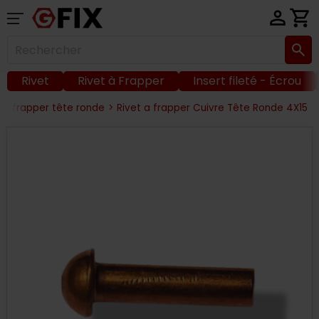
Rivet
Rivet à Frapper
Insert fileté - Écrou
t à frapper tête ronde
>
Rivet a frapper Cuivre Tête Ronde 4X15