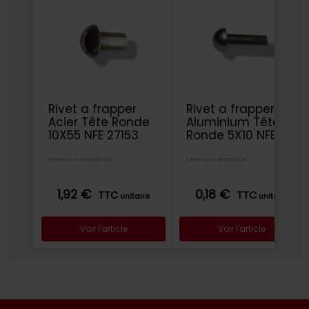
Rivet a frapper
Rivet a frapper
Acier Tête Ronde
Aluminium Tête
10X55 NFE 27153
Ronde 5X10 NFE
27153
Référence: RPAR100X550
Référence: RP3R50X100
1,92 €
0,18 €
TTC
TTC
unitaire
unitaire
Voir l'article
Voir l'article