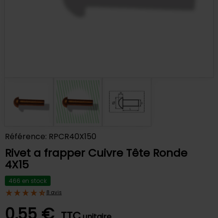
Référence: RPCR40X150
Rivet a frapper Cuivre Tête Ronde
4X15
466 en stock
8 avis
0,55 €
TTC
unitaire