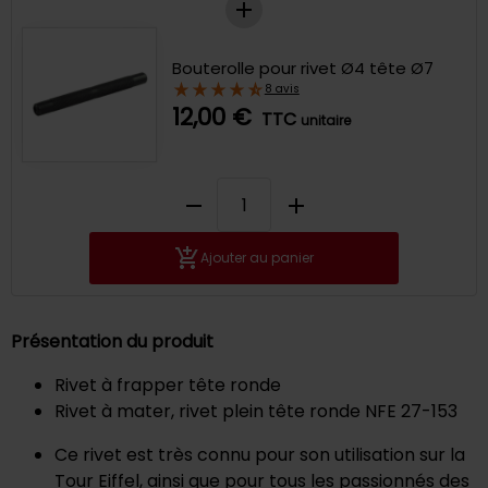
Bouterolle pour rivet Ø4 tête Ø7
8 avis
12,00 €
TTC
unitaire
remove
add
Ajouter au panier
Présentation du produit
Rivet à frapper tête ronde
Rivet à mater, rivet plein tête ronde NFE 27-153
Ce rivet est très connu pour son utilisation sur la
Tour Eiffel, ainsi que pour tous les passionnés des