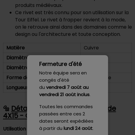
produits médiévaux.
Ce rivet est très connu pour son utilisation sur la
Tour Eiffel. Le rivet à frapper revient à la mode,
on le retrouve ainsi dans des domaines comme le
design ou l'architecture et toute conception.
Matière
Cuivre
Diamètre de tête
7 mm
Fermeture d'été
Diamètre de tige
4 mm
Notre équipe sera en
Forme de la tête
Tête Ronde
congés d'été
du
vendredi 7 août
au
Longueur sous tête
15 mm
vendredi 21 août inclus
.
Toutes les commandes
Détails - Rivet Plein Tête Ronde
passées entre ces 2
4X15 - Gfix
dates seront expédiées
à partir du
lundi 24 août
.
Utilisation