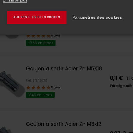
En savoir plus
Ecrou a sertir Acier Zn M8-2 2.3
OK
D10.5
Paramètres des cookies
AUTORISER TOUS LES COOKIES
0,36 €
T
Réf: SEAM8X2
Prix dégressi
8 avis
2755 en stock
Goujon a sertir Acier Zn M5X18
0,11 €
TT
Réf: SGA5X18
Prix dégressif
8 avis
1340 en stock
Goujon a sertir Acier Zn M3x12