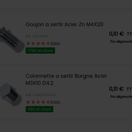
Goujon a sertir Acier Zn M4X20
0,10 €
T
Réf: SGA4X20
Prix dégressif
8 avis
3780 en stock
Colonnette a sertir Borgne Acier
M3X10 D4.2
0,31 €
T
Réf: SCBA3X10D4.2
Prix dégressif
8 avis
650 en stock