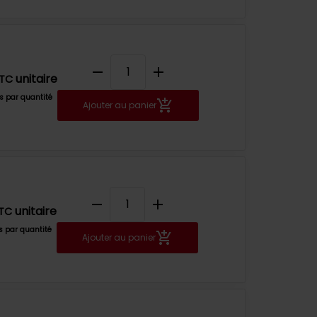
remove
add
unitaire
TC
fs par quantité
Ajouter au panier
remove
add
unitaire
TC
fs par quantité
Ajouter au panier