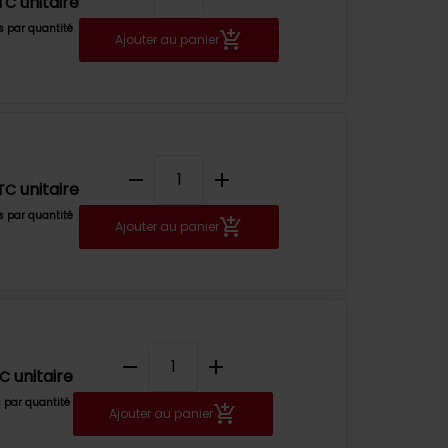
unitaire
TC
fs par quantité
Ajouter au panier
remove
add
unitaire
TC
fs par quantité
Ajouter au panier
remove
add
unitaire
TC
s par quantité
Ajouter au panier