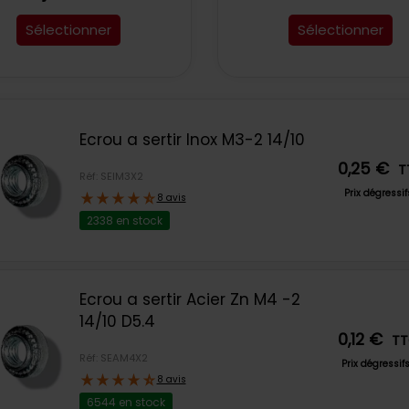
Sélectionner
Sélectionner
Ecrou a sertir Inox M3-2 14/10
0,25 €
T
Réf: SEIM3X2
Prix dégressi
8 avis
2338 en stock
Ecrou a sertir Acier Zn M4 -2
14/10 D5.4
0,12 €
T
Réf: SEAM4X2
Prix dégressif
8 avis
6544 en stock