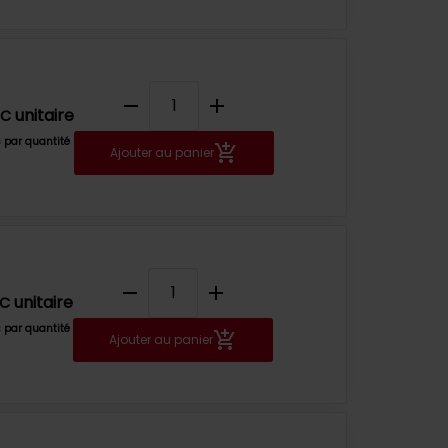
remove
add
unitaire
TC
s par quantité
Ajouter au panier
remove
add
unitaire
TC
s par quantité
Ajouter au panier