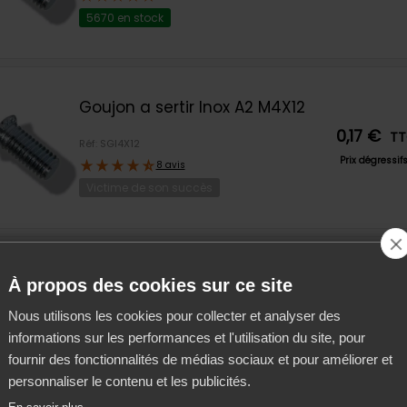
5670 en stock
Goujon a sertir Inox A2 M4X12
0,17 €
T
Réf: SGI4X12
Prix dégressif
8 avis
Victime de son succès
Ecrou a sertir Acier Zn M6-2 2.3
À propos des cookies sur ce site
M6-2 2.3 D8.75
meture d'été
0,26 €
T
e équipe sera en congés d'été du
vendredi 7 août
au vendre
Nous utilisons les cookies pour collecter et analyser des
Réf: SEAM6X2
Prix dégressi
 inclus
.
informations sur les performances et l'utilisation du site, pour
8 avis
fournir des fonctionnalités de médias sociaux et pour améliorer et
4007 en stock
es les commandes passées entre ces 2 dates seront expé
personnaliser le contenu et les publicités.
rtir du
lundi 24 août
.