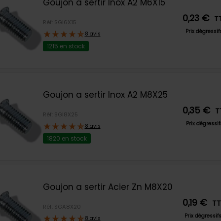
Goujon a sertir Inox A2 M6X15
0,23 €
T
Réf: SGI6X15
Prix dégressi
8 avis
1215 en stock
Goujon a sertir Inox A2 M8X25
0,35 €
T
Réf: SGI8X25
Prix dégressi
8 avis
1820 en stock
Goujon a sertir Acier Zn M8X20
0,19 €
T
Réf: SGA8X20
Prix dégressif
8 avis