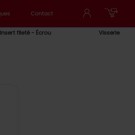
ques
Contact
Insert fileté - Écrou
Visserie