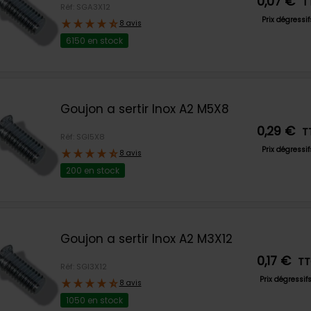
0,07 €
T
Réf: SGA3X12
Prix dégressi
8 avis
6150 en stock
Goujon a sertir Inox A2 M5X8
0,29 €
T
Réf: SGI5X8
Prix dégressi
8 avis
200 en stock
Goujon a sertir Inox A2 M3X12
0,17 €
T
Réf: SGI3X12
Prix dégressif
8 avis
1050 en stock