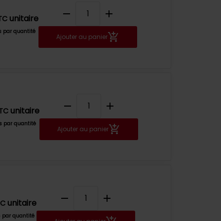
remove
add
unitaire
TC
fs par quantité
Ajouter au panier
remove
add
unitaire
TC
fs par quantité
Ajouter au panier
remove
add
unitaire
TC
s par quantité