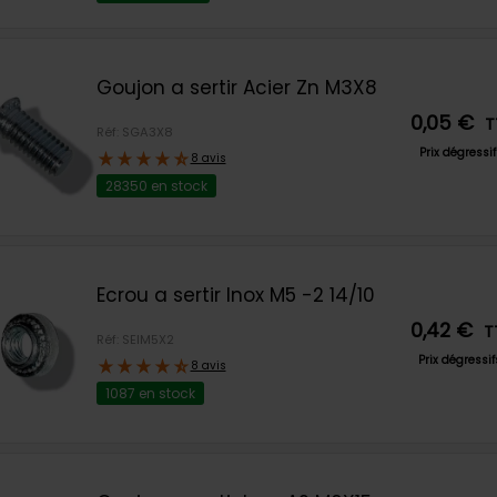
Goujon a sertir Acier Zn M3X8
0,05 €
T
Réf: SGA3X8
Prix dégressi
8 avis
28350 en stock
Ecrou a sertir Inox M5 -2 14/10
0,42 €
T
Réf: SEIM5X2
Prix dégressi
8 avis
1087 en stock