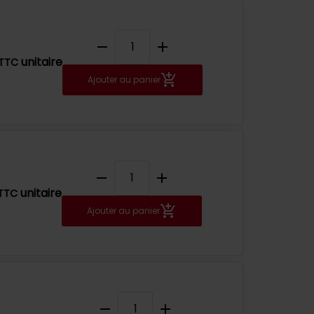
remove
add
unitaire
TTC
Ajouter au panier
remove
add
unitaire
TTC
Ajouter au panier
remove
add