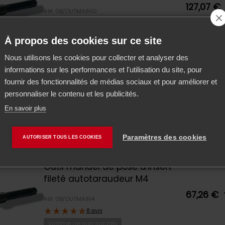
127,07 €
Réf: 0B/OUTMAIN10
8 avis
2 en stock
À propos des cookies sur ce site
meture d'été
e équipe sera en congés d'été du
vendredi 7 août
au vendre
Nous utilisons les cookies pour collecter et analyser des
 inclus
.
informations sur les performances et l'utilisation du site, pour
Outil manuel de pose d'insert
fournir des fonctionnalités de médias sociaux et pour améliorer et
fileté autotaraudeur M12
es les commandes passées entre ces 2 dates seront expé
personnaliser le contenu et les publicités.
127,07 €
rtir du
lundi 24 août
.
Réf: 0B/OUTMAIN12
En savoir plus
8 avis
4 en stock
OK
Paramètres des cookies
AUTORISER TOUS LES COOKIES
Outil manuel de pose d'insert
fileté autotaraudeur M4
67,26 €
Réf: 0B/OUTMAIN4
8 avis
Victime de son succès