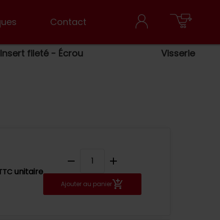
ques
Contact
Insert fileté - Écrou
Visserie
remove
add
unitaire
TTC
Ajouter au panier