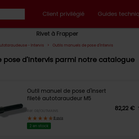
Client privilégié
Guides techni
Rivet à Frapper
>
autotaraudeuse - Intervis
Outils manuels de pose d'Intervis
 pose d'Intervis parmi notre catalogue
Outil manuel de pose d'insert
fileté autotaraudeur M5
82,22 €
Réf: 0B/OUTMAIN5
8 avis
2 en stock