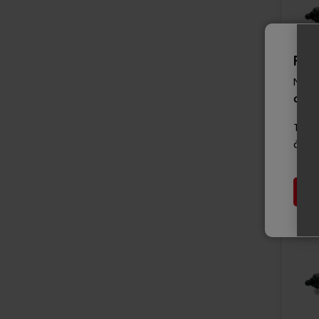
Fer
Notr
août
Tout
à pa