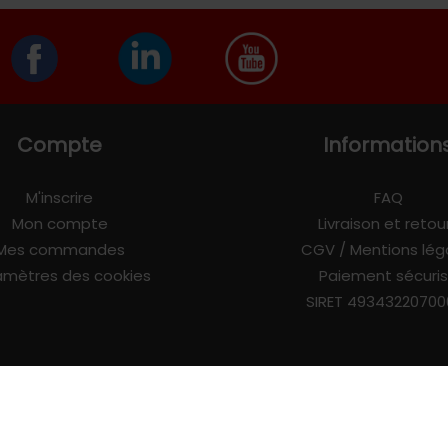
Compte
Information
M'inscrire
FAQ
Mon compte
Livraison et retou
Mes commandes
CGV / Mentions lég
amètres des cookies
Paiement sécuri
SIRET 49343220700