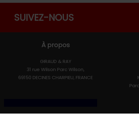
SUIVEZ-NOUS
À propos
GIRAUD & RAY
31 rue Wilson Parc Wilson,
69150 DECINES CHARPIEU, FRANCE
Par