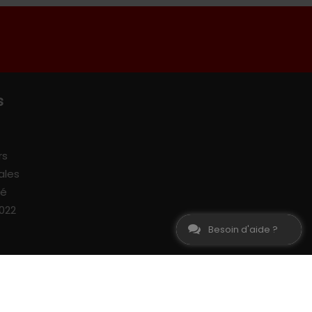
s
rs
ales
sé
022
Besoin d'aide ?