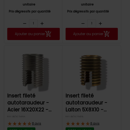
unitaire
unitaire
Prix dégressifs par quantité
Prix dégressifs par quantité
remove
add
remove
add
Ajouter au panier
Ajouter au panier
Insert fileté
Insert fileté
autotaraudeur -
autotaraudeur -
Acier 16X20X22 -
Laiton 5X8X10 -
Intervis
Intervis
Réf: 0B/SCTM16A
Réf: 0B/SCTM05L
8 avis
8 avis