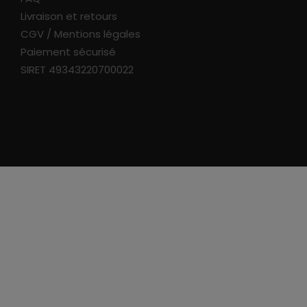
Livraison et retours
CGV / Mentions légales
Paiement sécurisé
SIRET 49343220700022