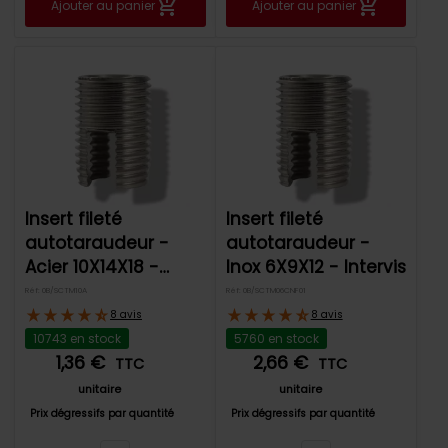
Ajouter au panier
Ajouter au panier
de tarifs dégressifs selon vos volumes d'achat et
d'une livraison express sous 24/48h.
Lire l'article
Insert fileté
Insert fileté
autotaraudeur -
autotaraudeur -
Acier 10X14X18 -
Inox 6X9X12 - Intervis
Intervis
Réf: 0B/SCTM10A
Réf: 0B/SCTM06CNF01
8 avis
8 avis
10743 en stock
5760 en stock
1,36 €
2,66 €
TTC
TTC
unitaire
unitaire
Prix dégressifs par quantité
Prix dégressifs par quantité