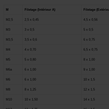
M
Filetage (Intérieur A)
Filetage (Extérie
M2,5
2,5 x 0,45
4,5 x 0,56
M3
3 x 0,5
5 x 0,5
M3,5
3,5 x 0,6
6 x 0,75
M4
4 x 0,70
6,5 x 0,75
M5
5 x 0,80
8 x 1,00
M6a
6 x 1,00
9 x 1,00
M6
6 x 1,00
10 x 1,5
M8
8 x 1,25
12 x 1,5
M10
10 x 1,50
14 x 1,5