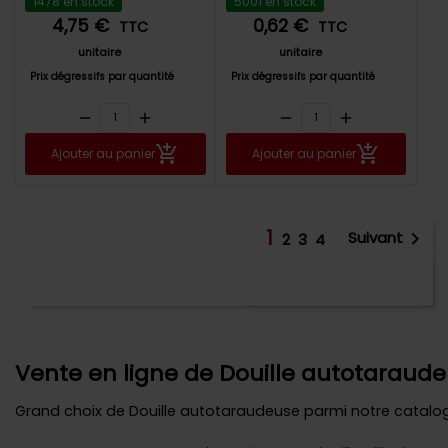
1478 en stock
5001 en stock
4,75 €
0,62 €
TTC
TTC
unitaire
unitaire
Prix dégressifs par quantité
Prix dégressifs par quantité
remove
add
remove
add
Ajouter au panier
Ajouter au panier
1

Suivant
Affichage 1-18 de 64
2
3
4
article(s)
Retour en haut

Vente en ligne de Douille autotaraude
Grand choix de Douille autotaraudeuse parmi notre catalo