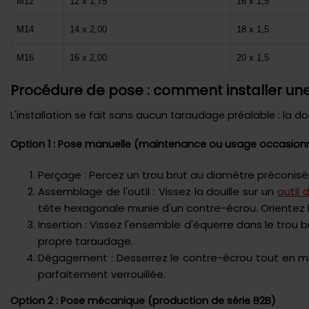
M12
12 x 1,75
16 x 1,5
M14
14 x 2,00
18 x 1,5
M16
16 x 2,00
20 x 1,5
Procédure de pose : comment installer une d
L'installation se fait sans aucun taraudage préalable : la 
Option 1 : Pose manuelle (maintenance ou usage occasion
Perçage : Percez un trou brut au diamètre préconisé p
Assemblage de l'outil : Vissez la douille sur un
outil
tête hexagonale munie d'un contre-écrou. Orientez l
Insertion : Vissez l'ensemble d'équerre dans le trou 
propre taraudage.
Dégagement : Desserrez le contre-écrou tout en maint
parfaitement verrouillée.
Option 2 : Pose mécanique (production de série B2B)