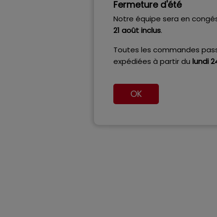
Fermeture d'été
Notre équipe sera en congé
21 août inclus
.
Toutes les commandes passé
expédiées à partir du
lundi 
OK