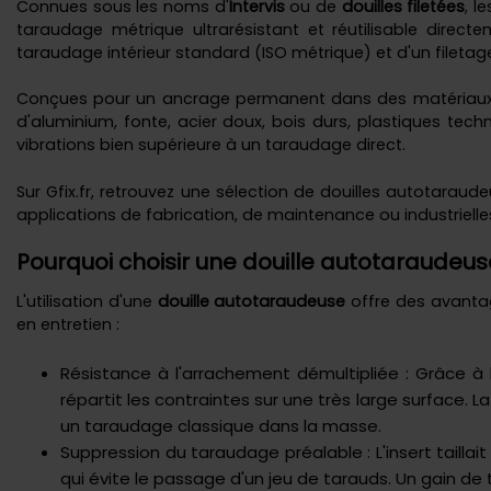
Connues sous les noms d'
Intervis
ou de
douilles filetées
, l
taraudage métrique ultrarésistant et réutilisable direc
taraudage intérieur standard (ISO métrique) et d'un fileta
Conçues pour un ancrage permanent dans des matériaux pe
d'aluminium, fonte, acier doux, bois durs, plastiques tech
vibrations bien supérieure à un taraudage direct.
Sur Gfix.fr, retrouvez une sélection de douilles autotaraud
applications de fabrication, de maintenance ou industrielle
Pourquoi choisir une douille autotaraudeu
L'utilisation d'une
douille autotaraudeuse
offre des avantag
en entretien :
Résistance à l'arrachement démultipliée : Grâce à l
répartit les contraintes sur une très large surface
un taraudage classique dans la masse.
Suppression du taraudage préalable : L'insert taillai
qui évite le passage d'un jeu de tarauds. Un gain de