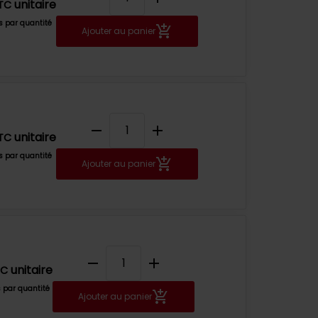
unitaire
TC
fs par quantité
Ajouter au panier
remove
add
unitaire
TC
fs par quantité
Ajouter au panier
remove
add
unitaire
TC
s par quantité
Ajouter au panier