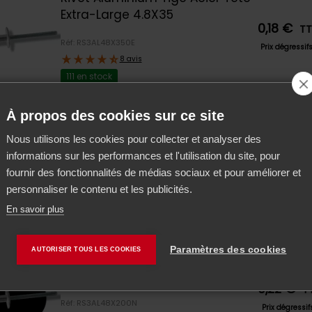
Extra-Large 4.8X35
0,18 €
T
Réf: RS3AL48X350E
Prix dégressif
8 avis
111 en stock
À propos des cookies sur ce site
meture d'été
Rivet Aluminium Tige Acier Tête
e équipe sera en congés d'été du
vendredi 7 août
au vendre
Nous utilisons les cookies pour collecter et analyser des
Large 4.8X18 Orange Ral2004
 inclus
.
informations sur les performances et l'utilisation du site, pour
0,31 €
T
fournir des fonctionnalités de médias sociaux et pour améliorer et
Réf: RS3AL48X180O
Prix dégressif
es les commandes passées entre ces 2 dates seront expé
personnaliser le contenu et les publicités.
8 avis
rtir du
lundi 24 août
.
Victime de son succès
En savoir plus
OK
Paramètres des cookies
AUTORISER TOUS LES COOKIES
Rivet Aluminium Tige Acier Tête
Large 4.8X20 Noir
0,22 €
T
Réf: RS3AL48X200N
Prix dégressi