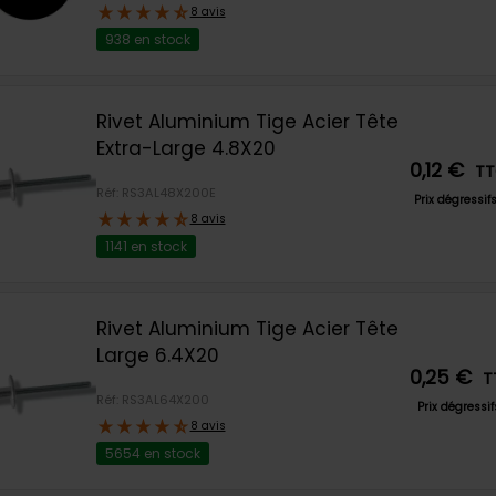
8 avis
938 en stock
Rivet Aluminium Tige Acier Tête
Extra-Large 4.8X20
0,12 €
T
Réf: RS3AL48X200E
Prix dégressif
8 avis
1141 en stock
Rivet Aluminium Tige Acier Tête
Large 6.4X20
0,25 €
T
Réf: RS3AL64X200
Prix dégressi
8 avis
5654 en stock