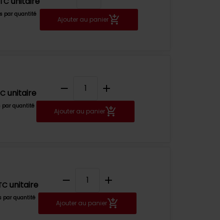
unitaire
TC
fs par quantité
Ajouter au panier
remove
add
unitaire
TC
s par quantité
Ajouter au panier
remove
add
unitaire
TC
fs par quantité
Ajouter au panier