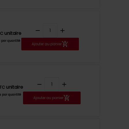
remove
add
unitaire
TC
s par quantité
Ajouter au panier
remove
add
unitaire
TC
fs par quantité
Ajouter au panier