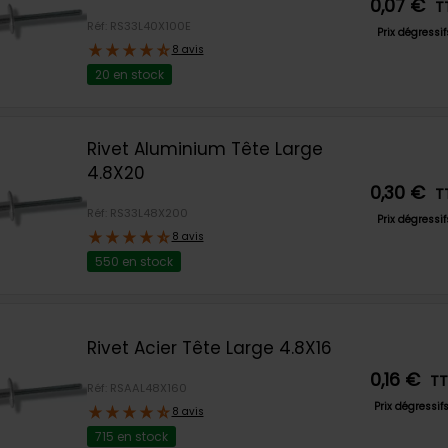
0,07 €
T
Réf: RS33L40X100E
Prix dégressi
8 avis
20 en stock
Rivet Aluminium Tête Large
4.8X20
0,30 €
T
Réf: RS33L48X200
Prix dégressi
8 avis
550 en stock
Rivet Acier Tête Large 4.8X16
0,16 €
T
Réf: RSAAL48X160
Prix dégressif
8 avis
715 en stock