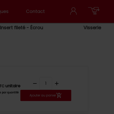
ques
Contact
Insert fileté - Écrou
Visserie
remove
add
unitaire
TC
fs par quantité
Ajouter au panier