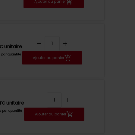
Ajouter au panier
remove
add
unitaire
TC
s par quantité
Ajouter au panier
remove
add
unitaire
TC
fs par quantité
Ajouter au panier