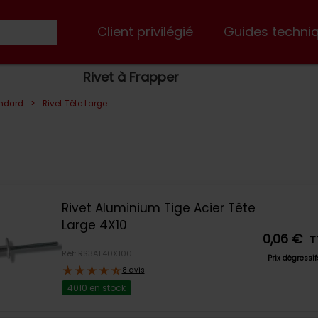
Client privilégié
Guides techni
Rivet à Frapper
>
andard
Rivet Tête Large
Rivet Aluminium Tige Acier Tête
Large 4X10
0,06 €
T
Réf: RS3AL40X100
Prix dégressi
8 avis
4010 en stock