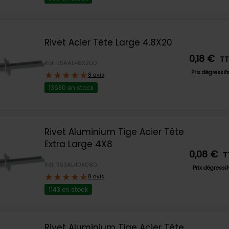
Rivet Acier Tête Large 4.8X20
0,18 €
T
Réf: RSAAL48X200
Prix dégressif
8 avis
13630 en stock
Rivet Aluminium Tige Acier Tête
Extra Large 4X8
0,08 €
T
Réf: RS3AL40X080
Prix dégressi
8 avis
1143 en stock
Rivet Aluminium Tige Acier Tête