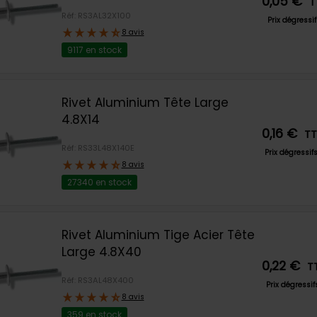
0,05 €
T
Réf: RS3AL32X100
Prix dégressi
8 avis
9117 en stock
Rivet Aluminium Tête Large
4.8X14
0,16 €
T
Réf: RS33L48X140E
Prix dégressif
8 avis
27340 en stock
Rivet Aluminium Tige Acier Tête
Large 4.8X40
0,22 €
T
Réf: RS3AL48X400
Prix dégressi
8 avis
359 en stock