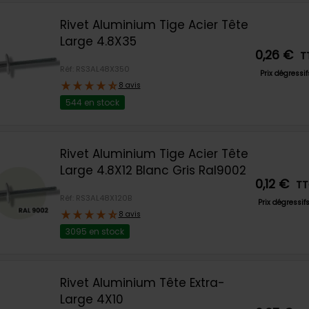
Rivet Aluminium Tige Acier Tête
Large 4.8X35
0,26 €
T
Réf: RS3AL48X350
Prix dégressi
8 avis
544 en stock
Rivet Aluminium Tige Acier Tête
Large 4.8X12 Blanc Gris Ral9002
0,12 €
T
Réf: RS3AL48X120B
Prix dégressif
8 avis
3095 en stock
Rivet Aluminium Tête Extra-
Large 4X10