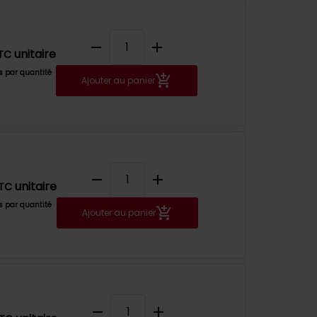
remove
add
unitaire
TC
fs par quantité
Ajouter au panier
remove
add
unitaire
TC
fs par quantité
Ajouter au panier
remove
add